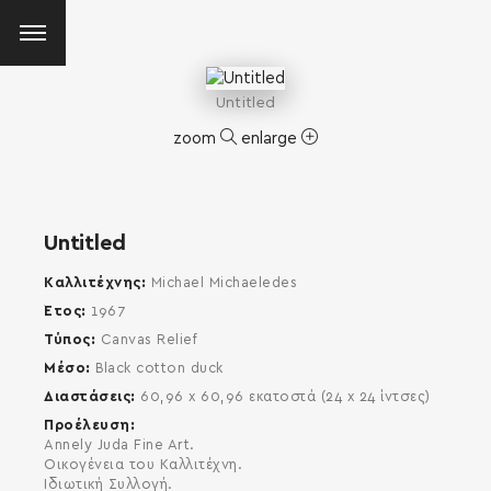
Untitled
zoom
enlarge
Untitled
Καλλιτέχνης
Michael Michaeledes
Έτος
1967
Τύπος
Canvas Relief
Μέσο
Black cotton duck
Διαστάσεις
60,96 x 60,96 εκατοστά (24 x 24 ίντσες)
Προέλευση
Annely Juda Fine Art.
Οικογένεια του Καλλιτέχνη.
SEARCH AND PRESS ENTER
Ιδιωτική Συλλογή.