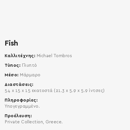
zoom
enlarge
Fish
Καλλιτέχνης
Michael Tombros
Τύπος
Γλυπτό
Μέσο
Μάρμαρο
Διαστάσεις
54 x 15 x 15 εκατοστά (21.3 x 5.9 x 5.9 ίντσες)
Πληροφορίες
Υπογεγραμμένο.
Προέλευση
Private Collection, Greece.