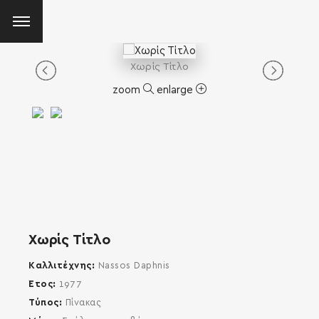
Χωρίς Τίτλο
zoom
enlarge
Χωρίς Τίτλο
Καλλιτέχνης
Nassos Daphnis
Έτος
1977
Τύπος
Πίνακας
SEARCH AND PRESS ENTER