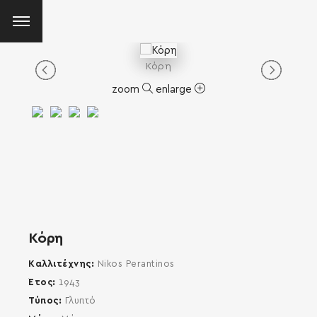
Κόρη
zoom
enlarge
Κόρη
Καλλιτέχνης
Nikos Perantinos
Έτος
1943
Τύπος
Γλυπτό
SEARCH AND PRESS ENTER