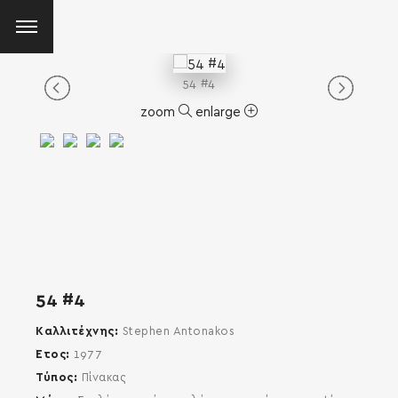
54 #4
zoom
enlarge
54 #4
Καλλιτέχνης
Stephen Antonakos
Έτος
1977
Τύπος
Πίνακας
SEARCH AND PRESS ENTER