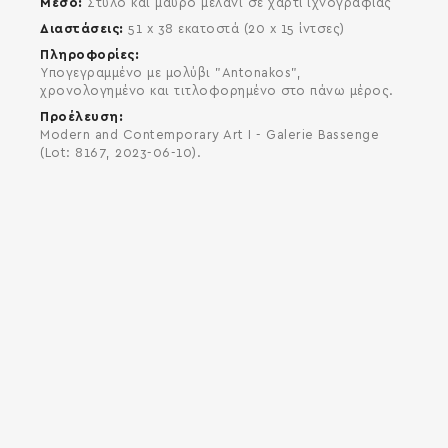
Μέσο
Στυλό και μαύρο μελάνι σε χαρτί ιχνογραφίας
Διαστάσεις
51 x 38 εκατοστά (20 x 15 ίντσες)
Πληροφορίες
Yπογεγραμμένο με μολύβι "Antonakos",
χρονολογημένο και τιτλοφορημένο στο πάνω μέρος.
Προέλευση
Modern and Contemporary Art I - Galerie Bassenge
(Lot: 8167, 2023-06-10).