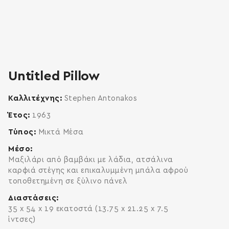
zoom
enlarge
Untitled Pillow
Καλλιτέχνης
Stephen Antonakos
Έτος
1963
Τύπος
Μικτά Μέσα
Μέσο
Μαξιλάρι από βαμβάκι με λάδια, ατσάλινα
καρφιά στέγης και επικαλυμμένη μπάλα αφρού
τοποθετημένη σε ξύλινο πάνελ
Διαστάσεις
35 x 54 x 19 εκατοστά (13.75 x 21.25 x 7.5
ίντσες)