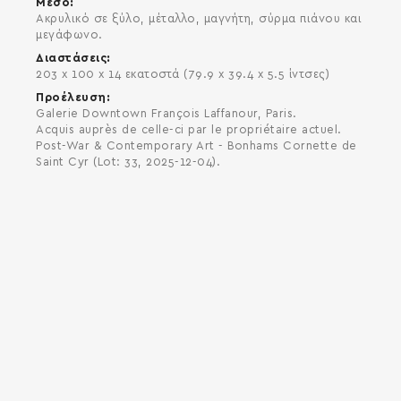
Μέσο
Ακρυλικό σε ξύλο, μέταλλο, μαγνήτη, σύρμα πιάνου και
μεγάφωνο.
Διαστάσεις
203 x 100 x 14 εκατοστά (79.9 x 39.4 x 5.5 ίντσες)
Προέλευση
Galerie Downtown François Laffanour, Paris.
Acquis auprès de celle-ci par le propriétaire actuel.
Post-War & Contemporary Art - Bonhams Cornette de
Saint Cyr (Lot: 33, 2025-12-04).