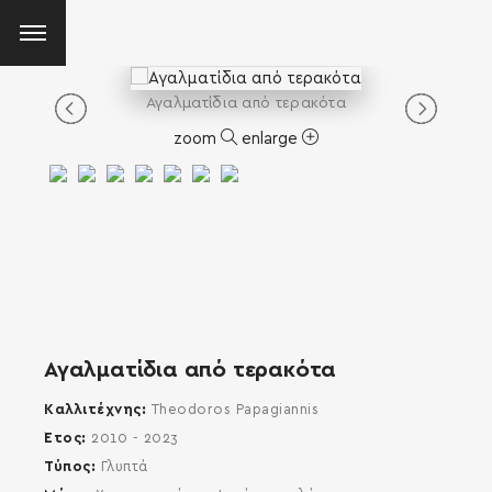
Αγαλματίδια από τερακότα
zoom
enlarge
Αγαλματίδια από τερακότα
Καλλιτέχνης
Theodoros Papagiannis
Έτος
2010 - 2023
Τύπος
Γλυπτά
SEARCH AND PRESS ENTER