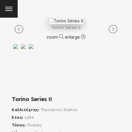
Torino Series II
zoom
enlarge
Torino Series II
Καλλιτέχνης
Theodoros Stamos
Έτος
1986
Τύπος
Πίνακας
SEARCH AND PRESS ENTER