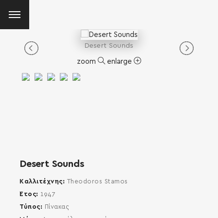
Desert Sounds
zoom
enlarge
Desert Sounds
Καλλιτέχνης
Theodoros Stamos
Έτος
1947
Τύπος
Πίνακας
SEARCH AND PRESS ENTER