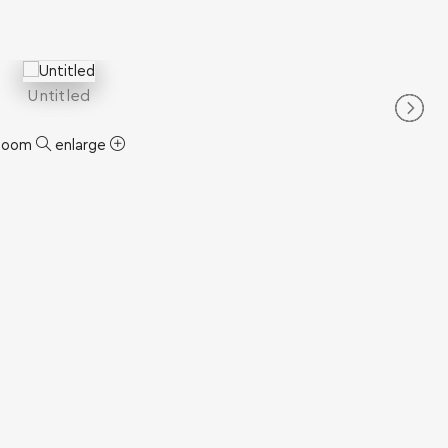
Untitled
zoom
enlarge