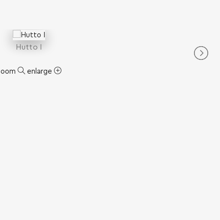
Hutto I
zoom
enlarge