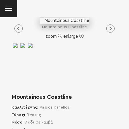
Mountainous Coastline
zoom
enlarge
Mountainous Coastline
Καλλιτέχνης
Vassos Kanellos
Τύπος
Πίνακας
Μέσο
Λάδι σε καμβά
SEARCH AND PRESS ENTER