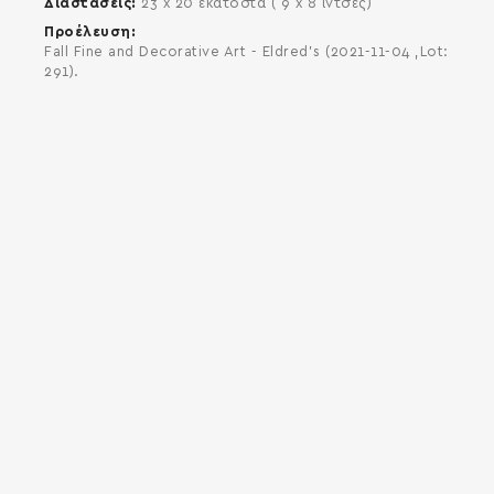
Διαστάσεις
23 x 20 εκατοστά ( 9 x 8 ίντσες)
Προέλευση
Fall Fine and Decorative Art - Eldred's (2021-11-04 ,Lot:
291).