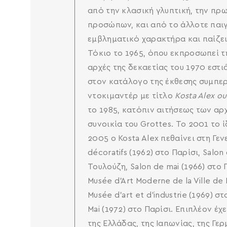
από την κλασική γλυπτική, την πρ
προσώπων, και από το άλλοτε παιγ
εμβληματικό χαρακτήρα και παίζει 
Τόκιο το 1965, όπου εκπροσωπεί τη 
αρχές της δεκαετίας του 1970 εστι
στον κατάλογο της έκθεσης συμπερι
ντοκιμαντέρ με τίτλο
Kosta Alex o
το 1985, κατόπιν αιτήσεως των αρχ
συνοικία του Grottes. Το 2001 το ί
2005 ο Kosta Alex πεθαίνει στη Γε
décoratifs (1962) στο Παρίσι, Salon
Τουλούζη, Salon de mai (1966) στο Π
Musée d'Art Moderne de la Ville de
Musée d’art et d’industrie (1969) σ
Mai (1972) στο Παρίσι. Επιπλέον έχ
της Ελλάδας, της Ιαπωνίας, της Γε