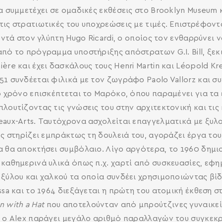
α συμμετέχει σε ομαδικές εκθέσεις στο Brooklyn Museum κ
τις στρατιωτικές του υποχρεώσεις με τιμές. Επιστρέφοντ
οντά στον γλύπτη Hugo Ricardi, ο οποίος τον ενθαρρύνει 
από το πρόγραμμα υποστήριξης απόστρατων G.I. Bill, ξεκ
ère και έχει δασκάλους τους Henri Martin και Léopold K
1 συνδέεται φιλικά με τον ζωγράφο Paolo Vallorz και συν
ιο χρόνο επισκέπτεται το Μαρόκο, όπου παραμένει για τ
λουτίζοντας τις γνώσεις του στην αρχιτεκτονική και τις 
aux-Arts. Ταυτόχρονα ασχολείται επαγγελματικά με ξυλου
ος στηρίζει εμπράκτως τη δουλειά του, αγοράζει έργα του
ία θα αποκτήσει συμβόλαιο. Λίγο αργότερα, το 1960 δη
καθημερινά υλικά όπως π.χ. χαρτί από συσκευασίες, εφημ
SEARCH AND PRESS ENTER
ξύλου και χαλκού τα οποία συνδέει χρησιμοποιώντας βίδε
ssa και το 1964 διεξάγεται η πρώτη του ατομική έκθεση σ
n with a Hat
που αποτελούνταν από μπρούτζινες γυναικείε
69 ο Alex παράγει μεγάλο αριθμό παραλλαγών του συγκεκ