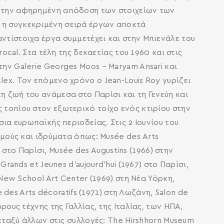
πό την αφηρημένη απόδοση των στοιχείων των
ό η συγκεκριμένη σειρά έργων αποκτά
ντίστοιχα έργα συμμετέχει και στην Μπιενάλε του
rocal. Στα τέλη της δεκαετίας του 1960 και στις
την Galerie Georges Moos – Maryam Ansari και
lex. Τον επόμενο χρόνο ο Jean-Louis Roy γυρίζει
τη ζωή του ανάμεσα στο Παρίσι και τη Γενεύη και
 τοπίου στον εξωτερικό τοίχο ενός κτιρίου στην
σια ευρωπαϊκής περιοδείας. Στις 2 Ιουνίου του
εσμούς και ιδρύματα όπως: Musée des Αrts
) στο Παρίσι, Musée des Augustins (1966) στην
rands et Jeunes d’aujourd’hui (1967) στο Παρίσι,
 New School Art Center (1969) στη Νέα Υόρκη,
e des Arts décoratifs (1971) στη Λωζάνη, Salon de
ρους τέχνης της Γαλλίας, της Ιταλίας, των ΗΠΑ,
μεταξύ άλλων στις συλλογές: The Hirshhorn Museum