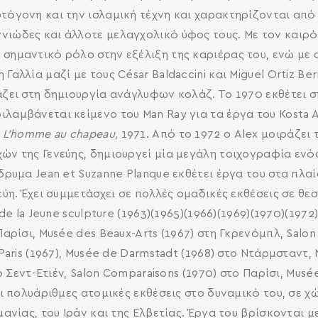
ωτόγονη και την ισλαμική τέχνη και χαρακτηρίζονται α
νιώδες και άλλοτε μελαγχολικό ύφος τους. Με τον καιρ
σημαντικό ρόλο στην εξέλιξη της καριέρας του, ενώ με α
Γαλλία μαζί με τους César Baldaccini και Miguel Ortiz Ber
άζει στη δημιουργία ανάγλυφων κολάζ. Το 1970 εκθέτει σ
λαμβάνεται κείμενο του Μan Ray για τα έργα του Kosta A
u L'homme au chapeau,
1971. Από το 1972 ο Alex μοιράζει 
ών της Γενεύης, δημιουργεί μία μεγάλη τοιχογραφία ενός
δρυμα Jean et Suzanne Planque εκθέτει έργα του στα πλαί
νεύη. Έχει συμμετάσχει σε πολλές ομαδικές εκθέσεις σε θ
 de la Jeune sculpture (1963)(1965)(1966)(1969)(1970)(1972
αρίσι, Musée des Beaux-Arts (1967) στη Γκρενόμπλ, Salon G
 Paris (1967), Musée de Darmstadt (1968) στο Ντάρμσταντ,
το Σεντ-Ετιέν, Salon Comparaisons (1970) στο Παρίσι, Musé
ει πολυάριθμες ατομικές εκθέσεις στο δυναμικό του, σε χώ
ρμανίας, του Ιράν και της Ελβετίας. Έργα του βρίσκονται 