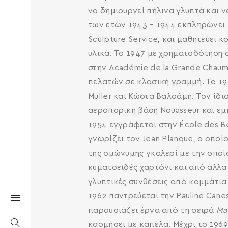
να δημιουργεί πήλινα γλυπτά και ν
των ετών 1943 – 1944 εκπληρώνει 
Sculpture Service, και μαθητεύει κ
υλικά. Το 1947 με χρηματοδότηση 
στην Académie de la Grande Chaumi
πελατών σε κλασική γραμμή. Το 195
Müller και Κώστα Βαλσάμη. Τον ίδ
αεροπορική βάση Nouasseur και εμπ
1954 εγγράφεται στην École des Be
γνωρίζει τον Jean Planque, ο οποί
της ομώνυμης γκαλερί με την οπο
κυματοειδές χαρτόνι και από άλλα 
γλυπτικές συνθέσεις από κομμάτια 
1962 παντρεύεται την Pauline Cane
παρουσιάζει έργα από τη σειρά
Ma
κοσμήσει με καπέλα. Μέχρι το 19