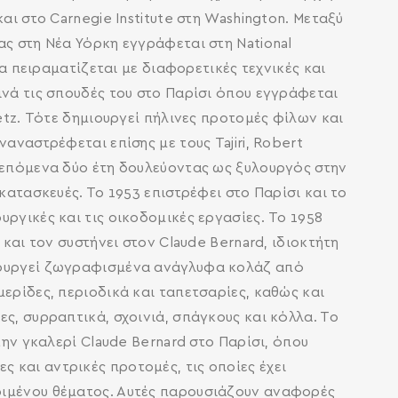
αι στο Carnegie Institute στη Washington. Μεταξύ
ας στη Νέα Υόρκη εγγράφεται στη National
να πειραματίζεται με διαφορετικές τεχνικές και
ινά τις σπουδές του στο Παρίσι όπου εγγράφεται
retz. Τότε δημιουργεί πήλινες προτομές φίλων και
αναστρέφεται επίσης με τους Tajiri, Robert
α επόμενα δύο έτη δουλεύοντας ως ξυλουργός στην
κατασκευές. Το 1953 επιστρέφει στο Παρίσι και το
ργικές και τις οικοδομικές εργασίες. To 1958
 και τον συστήνει στον Claude Bernard, ιδιοκτήτη
μιουργεί ζωγραφισμένα ανάγλυφα κολάζ από
ερίδες, περιοδικά και ταπετσαρίες, καθώς και
ς, συρραπτικά, σχοινιά, σπάγκους και κόλλα. Το
την γκαλερί Claude Bernard στο Παρίσι, όπου
ς και αντρικές προτομές, τις οποίες έχει
ριμένου θέματος. Αυτές παρουσιάζουν αναφορές