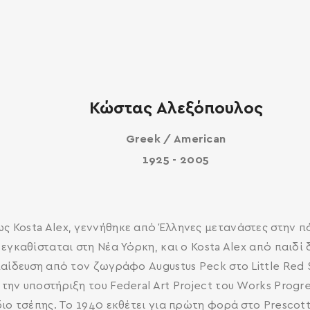
Κώστας Αλεξόπουλος
Greek / American
1925 - 2005
 Kosta Alex, γεννήθηκε από Έλληνες μετανάστες στην πόλ
εγκαθίσταται στη Νέα Υόρκη, και ο Kosta Alex από παιδ
αίδευση από τον ζωγράφο Augustus Peck στο Little Red S
ην υποστήριξη του Federal Art Project του Works Progres
ιο τσέπης. Το 1940 εκθέτει για πρώτη φορά στο Prescott