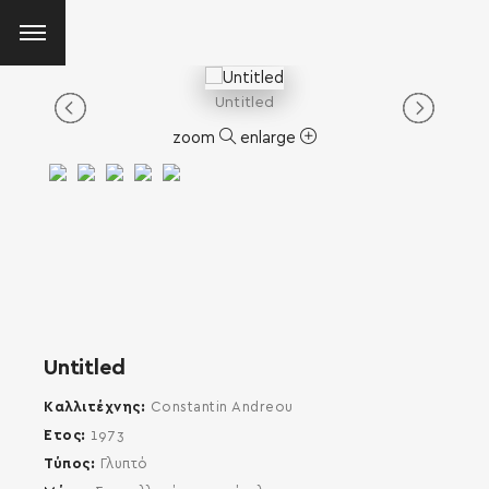
Untitled
zoom
enlarge
Untitled
Καλλιτέχνης
Constantin Andreou
Έτος
1973
Τύπος
Γλυπτό
SEARCH AND PRESS ENTER