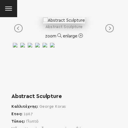
Abstract Sculpture
zoom
enlarge
Abstract Sculpture
Καλλιτέχνης
George Koras
Έτος
1967
Τύπος
Γλυπτό
SEARCH AND PRESS ENTER