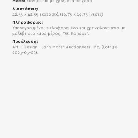
Μέσο
Μονοτυπία με χρώματα σε χαρτί
Διαστάσεις
42.55 x 42.55 εκατοστά (16.75 x 16.75 ίντσες)
Πληροφορίες
Υπογεγραμμένο, τιτλοφορημένο και χρονολογημένο με
μολύβι στο κάτω μέρος: "G. Kondos".
Προέλευση
Art + Design - John Moran Auctioneers, Inc. (Lot: 36,
2023-03-01).