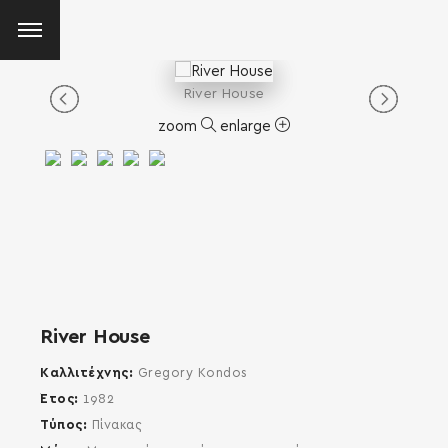
River House
zoom
enlarge
River House
Καλλιτέχνης
Gregory Kondos
Έτος
1982
Τύπος
Πίνακας
SEARCH AND PRESS ENTER