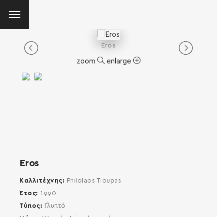
Eros
zoom
enlarge
Eros
Καλλιτέχνης
Philolaos Tloupas
Έτος
1990
Τύπος
Γλυπτό
SEARCH AND PRESS ENTER