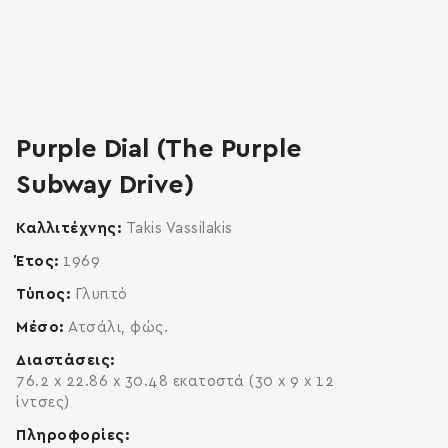
zoom
enlarge
Purple Dial (The Purple
Subway Drive)
Καλλιτέχνης
Takis Vassilakis
Έτος
1969
Τύπος
Γλυπτό
Μέσο
Ατσάλι, φώς.
Διαστάσεις
76.2 x 22.86 x 30.48 εκατοστά (30 x 9 x 12
ίντσες)
Πληροφορίες