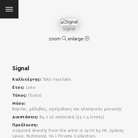
Signal
zoom
enlarge
Signal
Καλλιτέχνης
Takis Vassilakis
Έτος
1969
Τύπος
Γλυπτό
Μέσο
Βερνίκι, χάλυβας, ορείχαλκος και ηλεκτρικός μονωτής
Διαστάσεις
84 x 10 εκατοστά (33 x 4 ίντσες)
Προέλευση
Acquired directly from the artist in 1970 by Mr. Sydney
SEARCH AND PRESS ENTER
Lewis, Richmond, VA | Private Collection.