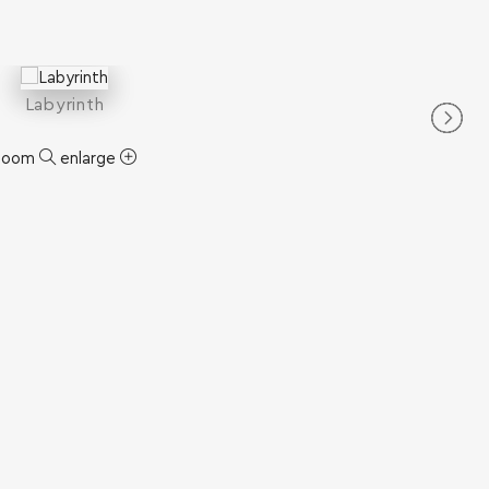
Labyrinth
zoom
enlarge