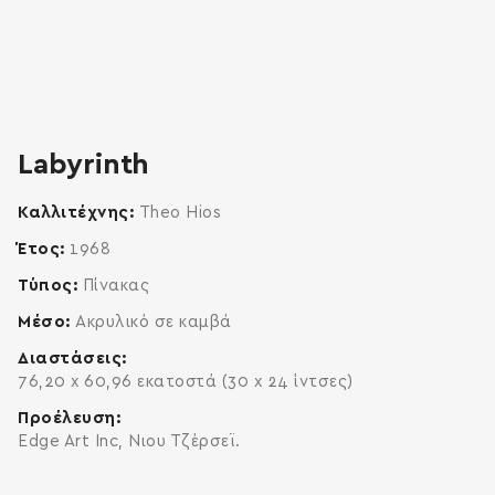
zoom
enlarge
Labyrinth
Καλλιτέχνης
Theo Hios
Έτος
1968
Τύπος
Πίνακας
Μέσο
Ακρυλικό σε καμβά
Διαστάσεις
76,20 x 60,96 εκατοστά (30 x 24 ίντσες)
Προέλευση
Edge Art Inc, Νιου Τζέρσεϊ.