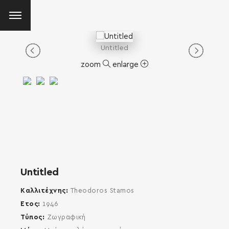
Untitled
zoom
enlarge
Untitled
Καλλιτέχνης
Theodoros Stamos
Έτος
1946
Τύπος
Ζωγραφική
SEARCH AND PRESS ENTER