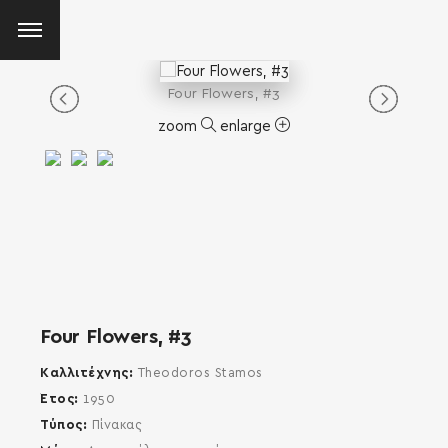
Four Flowers, #3
zoom
enlarge
Four Flowers, #3
Καλλιτέχνης
Theodoros Stamos
Έτος
1950
Τύπος
Πίνακας
SEARCH AND PRESS ENTER