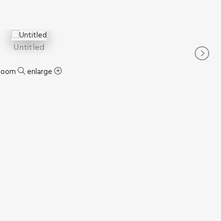
Untitled
zoom
enlarge