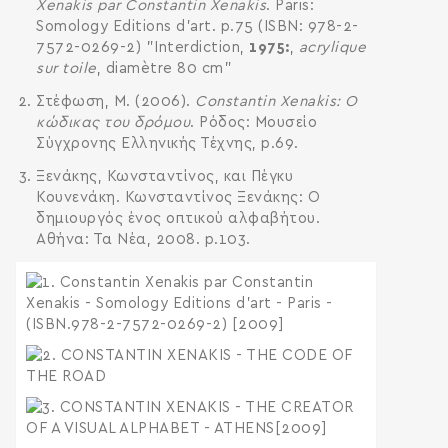
Xenakis par Constantin Xenakis
. Paris:
Somology Editions d'art. p.75 (ISBN: 978-2-
7572-0269-2) "Interdiction,
1975
,
acrylique
sur toile
, diamètre 80 cm"
Στέφωση, Μ. (2006).
Constantin Xenakis: Ο
κώδικας του δρόμου
. Ρόδος: Μουσείο
Σύγχρονης Ελληνικής Τέχνης, p.69.
Ξενάκης, Κωνσταντίνος, και Πέγκυ
Κουνενάκη. Κωνσταντίνος Ξενάκης: O
δημιουργός ένος οπτικού αλφαβήτου.
Αθήνα: Τα Νέα, 2008. p.103.