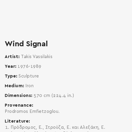
zoom
enlarge
Wind Signal
Artist
Takis Vassilakis
Year
1976-1989
Type
Sculpture
Medium
Iron
Dimensions
570 cm (224.4 in.)
Provenance
Prodromos Emfietzoglou.
Literature
Πρόδρομος, Ε., Στρούζα, Ε. και Αλεξάκη, Ε.